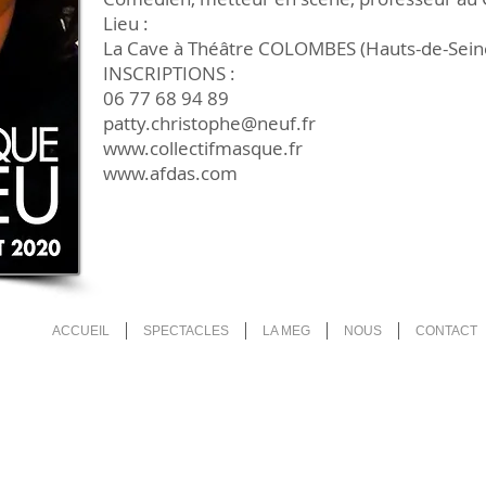
Lieu :
La Cave à Théâtre COLOMBES (Hauts-de-Sein
INSCRIPTIONS :
06 77 68 94 89
patty.christophe@neuf.fr
www.collectifmasque.fr
www.afdas.com
ACCUEIL
SPECTACLES
LA MEG
NOUS
CONTACT