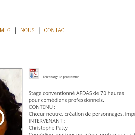
 MEG
NOUS
CONTACT
Télécharge le programme
Stage conventionné AFDAS de 70 heures
pour comédiens professionnels.
CONTENU :
Chœur neutre, création de personnages, impr
INTERVENANT :
Christophe Patty
Comédien, metteur en scène, professeur au