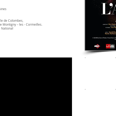
aines
ille de Colombes,
de Montigny – les - Cormeilles.
 National​