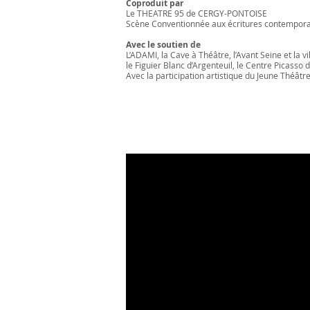
Coproduit par
Le THEATRE 95 de CERGY-PONTOISE
Scène Conventionnée aux écritures contempor
Avec le soutien de
L’ADAMI, la Cave à Théâtre, l’Avant Seine et la v
le Figuier Blanc d’Argenteuil, le Centre Picasso 
Avec la participation artistique du Jeune Théâtre