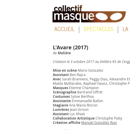
ACCUEIL
SPECTACLES
LA
L'Avare (2017)
de
Molière
Création le 3 octobre 2017 au théâtre 95 de Cerg
Mise en scène
Mario Gonzalez
Assistant
Ben Rajca
Avec
Sarah Brannens, Peggy Dias, Alexandre Eth
Matila Malliarakis, Raphael Naasz, Christophe Pa
Masques
Etienne Champion
Scénographie
Bertrand Siffritt
Costumes
Sylvie Berthou
Assistante
Emmanuelle Ballon
Stagiaire
Ana Maria Rincon
Lumières
Jean Grison
Assistant
Luc Khiati
Collaboration Artistique
Christophe Patty
Création affiche
Manuel González Ruiz