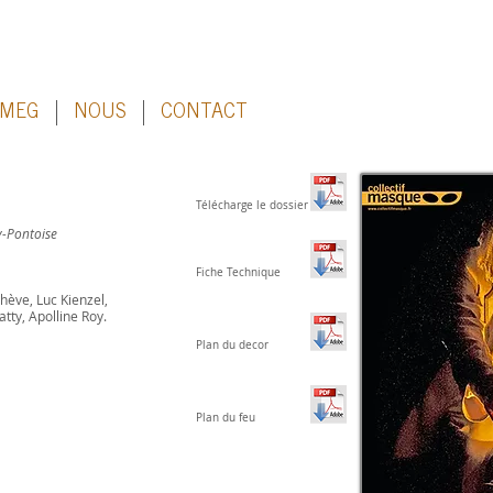
 MEG
NOUS
CONTACT
Télécharge le dossier
y-Pontoise
Fiche Technique
ève, Luc Kienzel,
tty, Apolline Roy.
Plan du decor
Plan du feu